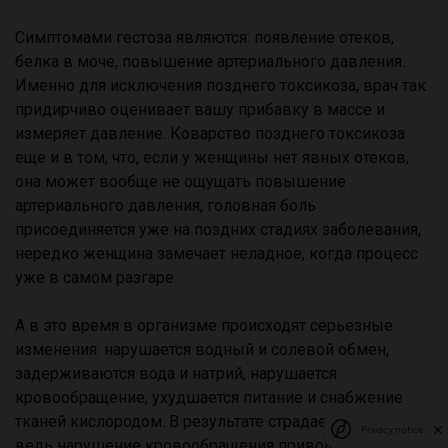
Симптомами гестоза являются: появление отеков,
белка в моче, повышение артериального давления.
Именно для исключения позднего токсикоза, врач так
придирчиво оценивает вашу прибавку в массе и
измеряет давление. Коварство позднего токсикоза
еще и в том, что, если у женщины нет явных отеков,
она может вообще не ощущать повышение
артериального давления, головная боль
присоединяется уже на поздних стадиях заболевания,
нередко женщина замечает неладное, когда процесс
уже в самом разгаре.
А в это время в организме происходят серьезные
изменения: нарушается водный и солевой обмен,
задерживаются вода и натрий, нарушается
кровообращение, ухудшается питание и снабжение
тканей кислородом. В результате страдает ребенок,
Privacy notice
ведь нарушение кровообращения приводит к тому, что