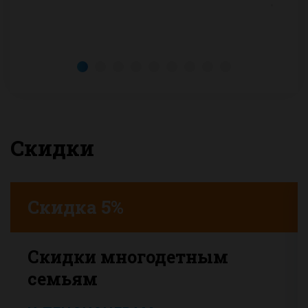
сценар
Разве
Скидки
Скидка 5%
Скидки многодетным
семьям