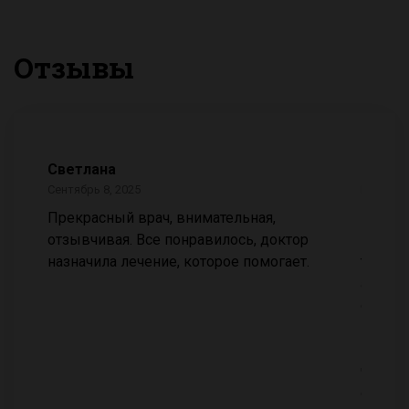
Отзывы
Светлана
Евген
Сентябрь 8, 2025
Июль 17
ли на
Прекрасный врач, внимательная,
Маргар
ны.
отзывчивая. Все понравилось, доктор
профес
назначила лечение, которое помогает.
такого
админи
.
состав
ила,
поиска
Марга
ике
чётко 
сонал,
органи