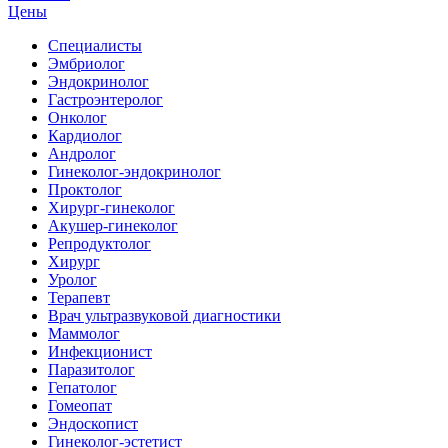
Цены
Специалисты
Эмбриолог
Эндокринолог
Гастроэнтеролог
Онколог
Кардиолог
Андролог
Гинеколог-эндокринолог
Проктолог
Хирург-гинеколог
Акушер-гинеколог
Репродуктолог
Хирург
Уролог
Терапевт
Врач ультразвуковой диагностики
Маммолог
Инфекционист
Паразитолог
Гепатолог
Гомеопат
Эндоскопист
Гинеколог-эстетист