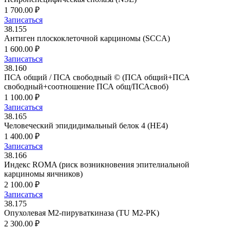
1 700.00 ₽
Записаться
38.155
Антиген плоскоклеточной карциномы (SCCA)
1 600.00 ₽
Записаться
38.160
ПСА общий / ПСА свободный © (ПСА общий+ПСА
свободный+соотношение ПСА общ/ПСАсвоб)
1 100.00 ₽
Записаться
38.165
Человеческий эпидидимальный белок 4 (HE4)
1 400.00 ₽
Записаться
38.166
Индекс ROMA (риск возникновения эпителиальной
карциномы яичников)
2 100.00 ₽
Записаться
38.175
Опухолевая М2-пируваткиназа (TU M2-PK)
2 300.00 ₽