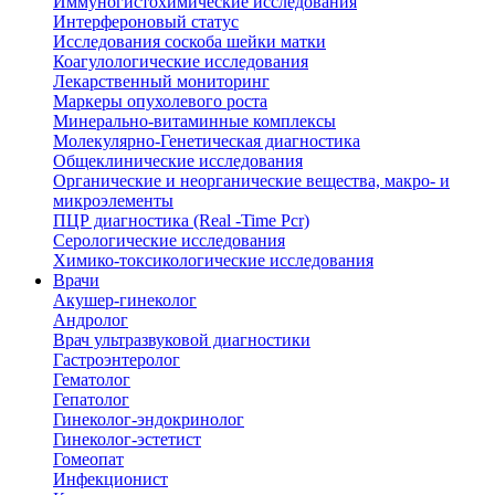
Иммуногистохимические исследования
Интерфероновый статус
Исследования соскоба шейки матки
Коагулологические исследования
Лекарственный мониторинг
Маркеры опухолевого роста
Минерально-витаминные комплексы
Молекулярно-Генетическая диагностика
Общеклинические исследования
Органические и неорганические вещества, макро- и
микроэлементы
ПЦР диагностика (Real -Time Pcr)
Серологические исследования
Химико-токсикологические исследования
Врачи
Акушер-гинеколог
Андролог
Врач ультразвуковой диагностики
Гастроэнтеролог
Гематолог
Гепатолог
Гинеколог-эндокринолог
Гинеколог-эстетист
Гомеопат
Инфекционист