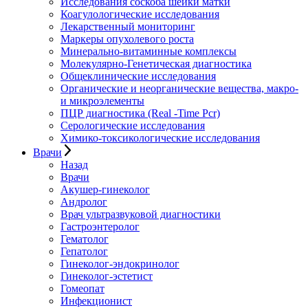
Исследования соскоба шейки матки
Коагулологические исследования
Лекарственный мониторинг
Маркеры опухолевого роста
Минерально-витаминные комплексы
Молекулярно-Генетическая диагностика
Общеклинические исследования
Органические и неорганические вещества, макро-
и микроэлементы
ПЦР диагностика (Real -Time Pcr)
Серологические исследования
Химико-токсикологические исследования
Врачи
Назад
Врачи
Акушер-гинеколог
Андролог
Врач ультразвуковой диагностики
Гастроэнтеролог
Гематолог
Гепатолог
Гинеколог-эндокринолог
Гинеколог-эстетист
Гомеопат
Инфекционист