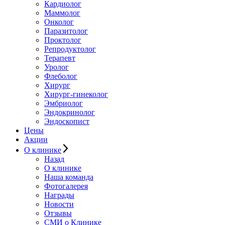
Кардиолог
Маммолог
Онколог
Паразитолог
Проктолог
Репродуктолог
Терапевт
Уролог
Флеболог
Хирург
Хирург-гинеколог
Эмбриолог
Эндокринолог
Эндоскопист
Цены
Акции
О клинике
Назад
О клинике
Наша команда
Фотогалерея
Награды
Новости
Отзывы
СМИ о Клинике