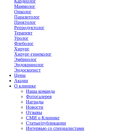
Кардиолог
Маммолог
Онколог
Паразитолог
Проктолог
Репродуктолог
Терапевт
Уролог
Флеболог
Хирург
Хирург-гинеколог
Эмбриолог
Эндокринолог
Эндоскопист
Цены
Акции
О клинике
Наша команда
Фотогалерея
Награды
Новости
Отзывы
СМИ о Клинике
Статьи/публикации
Интервью со специалистами