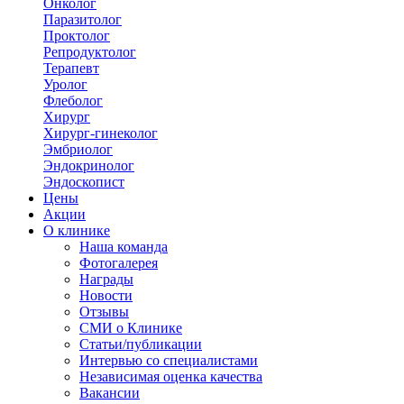
Онколог
Паразитолог
Проктолог
Репродуктолог
Терапевт
Уролог
Флеболог
Хирург
Хирург-гинеколог
Эмбриолог
Эндокринолог
Эндоскопист
Цены
Акции
О клинике
Наша команда
Фотогалерея
Награды
Новости
Отзывы
СМИ о Клинике
Статьи/публикации
Интервью со специалистами
Независимая оценка качества
Вакансии