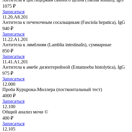
1075 ₽
Записаться
11.20.A8.201
Антитела к печеночным сосальщикам (Fasciola hepatica), IgG
940 ₽
Записаться
11.22.A1.201
Антитела к лямблиям (Lamblia intestinalis), суммарные
850 ₽
Записаться
11.41.A1.201
Антитела к амебе дизентерийной (Entamoeba histolytica), IgG
975 ₽
Записаться
12.000
Проба Курцрока-Миллера (посткоитальный тест)
4000 ₽
Записаться
12.100
Общий анализ мочи ©
400 ₽
Записаться
12.105