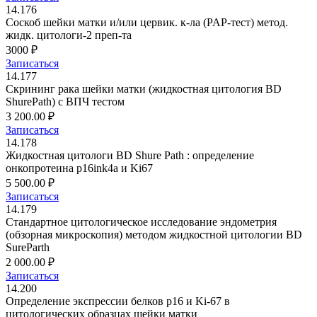
14.176
Соскоб шейки матки и/или цервик. к-ла (PAP-тест) метод.
жидк. цитологи-2 преп-та
3000 ₽
Записаться
14.177
Скрининг рака шейки матки (жидкостная цитология BD
ShurePath) с ВПЧ тестом
3 200.00 ₽
Записаться
14.178
Жидкостная цитологи BD Shure Path : определение
онкопротеина p16ink4a и Ki67
5 500.00 ₽
Записаться
14.179
Стандартное цитологическое исследование эндометрия
(обзорная микроскопия) методом жидкостной цитологии BD
SureParth
2 000.00 ₽
Записаться
14.200
Определение экспрессии белков p16 и Ki-67 в
цитологических образцах шейки матки