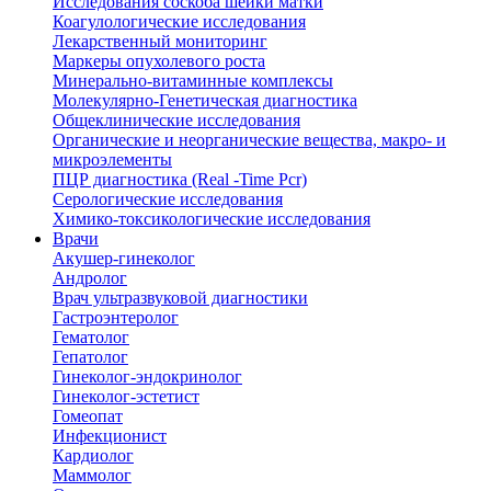
Исследования соскоба шейки матки
Коагулологические исследования
Лекарственный мониторинг
Маркеры опухолевого роста
Минерально-витаминные комплексы
Молекулярно-Генетическая диагностика
Общеклинические исследования
Органические и неорганические вещества, макро- и
микроэлементы
ПЦР диагностика (Real -Time Pcr)
Серологические исследования
Химико-токсикологические исследования
Врачи
Акушер-гинеколог
Андролог
Врач ультразвуковой диагностики
Гастроэнтеролог
Гематолог
Гепатолог
Гинеколог-эндокринолог
Гинеколог-эстетист
Гомеопат
Инфекционист
Кардиолог
Маммолог