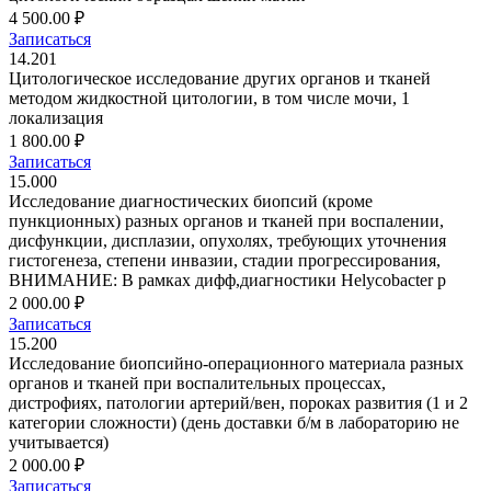
4 500.00 ₽
Записаться
14.201
Цитологическое исследование других органов и тканей
методом жидкостной цитологии, в том числе мочи, 1
локализация
1 800.00 ₽
Записаться
15.000
Исследование диагностических биопсий (кроме
пункционных) разных органов и тканей при воспалении,
дисфункции, дисплазии, опухолях, требующих уточнения
гистогенеза, степени инвазии, стадии прогрессирования,
ВНИМАНИЕ: В рамках дифф,диагностики Helycobacter p
2 000.00 ₽
Записаться
15.200
Исследование биопсийно-операционного материала разных
органов и тканей при воспалительных процессах,
дистрофиях, патологии артерий/вен, пороках развития (1 и 2
категории сложности) (день доставки б/м в лабораторию не
учитывается)
2 000.00 ₽
Записаться