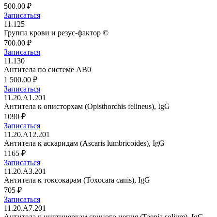
500.00 ₽
Записаться
11.125
Группа крови и резус-фактор ©
700.00 ₽
Записаться
11.130
Антитела по системе AB0
1 500.00 ₽
Записаться
11.20.A1.201
Антитела к описторхам (Opisthorchis felineus), IgG
1090 ₽
Записаться
11.20.A12.201
Антитела к аскаридам (Ascaris lumbricoides), IgG
1165 ₽
Записаться
11.20.A3.201
Антитела к токсокарам (Toxocara canis), IgG
705 ₽
Записаться
11.20.A7.201
Антитела к цистицеркам свиного цепня (Taenia solium), IgG