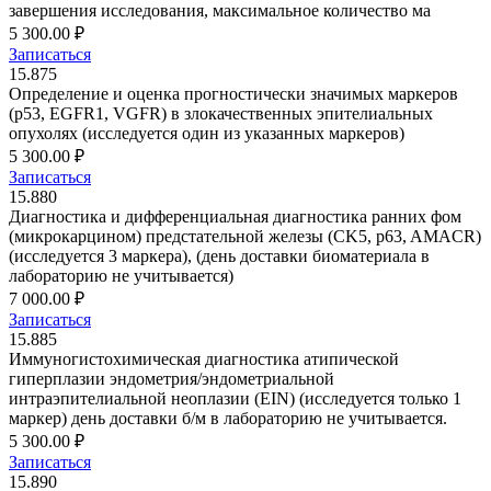
завершения исследования, максимальное количество ма
5 300.00 ₽
Записаться
15.875
Определение и оценка прогностически значимых маркеров
(p53, EGFR1, VGFR) в злокачественных эпителиальных
опухолях (исследуется один из указанных маркеров)
5 300.00 ₽
Записаться
15.880
Диагностика и дифференциальная диагностика ранних фом
(микрокарцином) предстательной железы (CK5, p63, AMACR)
(исследуется 3 маркера), (день доставки биоматериала в
лабораторию не учитывается)
7 000.00 ₽
Записаться
15.885
Иммуногистохимическая диагностика атипической
гиперплазии эндометрия/эндометриальной
интраэпителиальной неоплазии (EIN) (исследуется только 1
маркер) день доставки б/м в лабораторию не учитывается.
5 300.00 ₽
Записаться
15.890