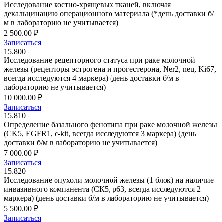
Исследование костно-хрящевых тканей, включая
декальцинацию операционного материала (*день доставки б/
м в лабораторию не учитывается)
2 500.00 ₽
Записаться
15.800
Исследование рецепторного статуса при раке молочной
железы (рецепторы эстрогена и прогестерона, Ner2, neu, Ki67,
всегда исследуются 4 маркера) (день доставки б/м в
лабораторию не учитывается)
10 000.00 ₽
Записаться
15.810
Определение базального фенотипа при раке молочной железы
(СK5, EGFR1, c-kit, всегда исследуются 3 маркера) (день
доставки б/м в лабораторию не учитывается)
7 000.00 ₽
Записаться
15.820
Исследование опухоли молочной железы (1 блок) на наличие
инвазивного компанента (СК5, р63, всегда исследуются 2
маркера) (день доставки б/м в лабораторию не учитывается)
5 500.00 ₽
Записаться