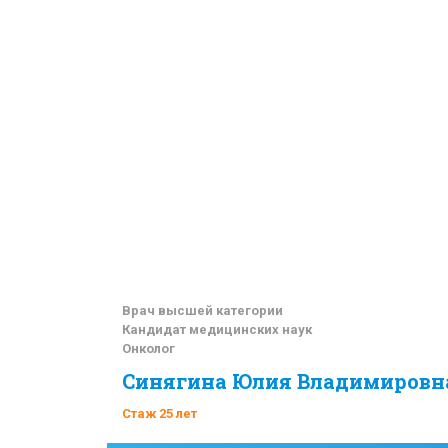
Врач высшей категории
Кандидат медицинских наук
Онколог
Маммолог
Синягина Юлия Владимировн
Терапевт
Стаж 25 лет