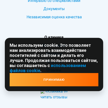
Интервью со специалистами
Документы
Независимая оценка качества
О клинике
Мы используем cookie. Это позволяет
Фотогалерея
нам анализировать взаимодействие
Награды
посетителей с сайтом и делать его
лучше. Продолжая пользоваться сайтом,
Новости
вы соглашаетесь с
использованием
Отзывы
файлов cookie
.
СМИ о Клинике
ПРИНИМАЮ
«Клиника 9»
читать отзывы