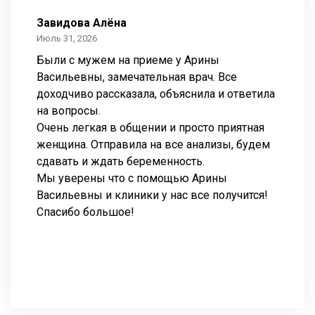
Завидова Алёна
Селез
Июль 31, 2026
Апрель 1
Были с мужем на приеме у Арины
Случил
Васильевны, замечательная врач. Все
воскре
доходчиво рассказала, объяснила и ответила
помчал
на вопросы.
Записи
Очень легкая в общении и просто приятная
навстр
женщина. Отправила на все анализы, будем
Елену 
сдавать и ждать беременность.
после 
Мы уверены что с помощью Арины
впечат
Васильевны и клиники у нас все получится!
аккура
Спасибо большое!
Очень 
Разве