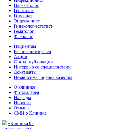
Инфекционист
Паразитолог
Гепатолог
Гомеопат
Эндоскопист
Гинеколог-эстетист
Гематолог
Флеболог
Пациентам
Расписание врачей
Акции
Статьи публикации
Интервью со специалистами
Документы
Независимая оценка качества
О клинике
Фотогалерея
Награды
Новости
Отзывы
СМИ о Клинике
«Клиника 9»
читать отзывы