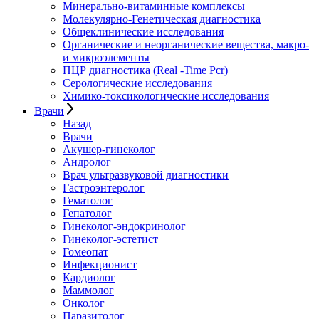
Минерально-витаминные комплексы
Молекулярно-Генетическая диагностика
Общеклинические исследования
Органические и неорганические вещества, макро-
и микроэлементы
ПЦР диагностика (Real -Time Pcr)
Серологические исследования
Химико-токсикологические исследования
Врачи
Назад
Врачи
Акушер-гинеколог
Андролог
Врач ультразвуковой диагностики
Гастроэнтеролог
Гематолог
Гепатолог
Гинеколог-эндокринолог
Гинеколог-эстетист
Гомеопат
Инфекционист
Кардиолог
Маммолог
Онколог
Паразитолог