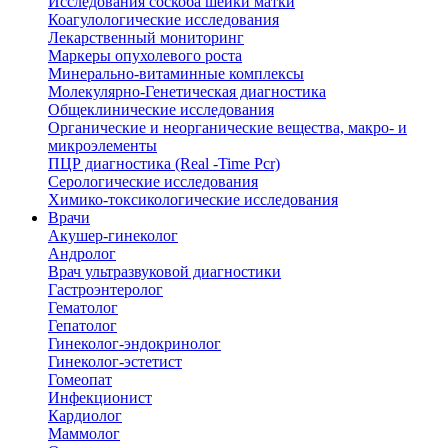
Исследования соскоба шейки матки
Коагулологические исследования
Лекарственный мониторинг
Маркеры опухолевого роста
Минерально-витаминные комплексы
Молекулярно-Генетическая диагностика
Общеклинические исследования
Органические и неорганические вещества, макро- и
микроэлементы
ПЦР диагностика (Real -Time Pcr)
Серологические исследования
Химико-токсикологические исследования
Врачи
Акушер-гинеколог
Андролог
Врач ультразвуковой диагностики
Гастроэнтеролог
Гематолог
Гепатолог
Гинеколог-эндокринолог
Гинеколог-эстетист
Гомеопат
Инфекционист
Кардиолог
Маммолог