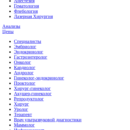
Анестезия
Гематология
Флебология
Лазерная Хирургия
Анализы
Цены
Специалисты
Эмбриолог
Эндокринолог
Гастроэнтеролог
Онколог
Кардиолог
Андролог
Гинеколог-эндокринолог
Проктолог
Хирург-гинеколог
Акушер-гинеколог
Репродуктолог
Хирург
Уролог
Терапевт
Врач ультразвуковой диагностики
Маммолог