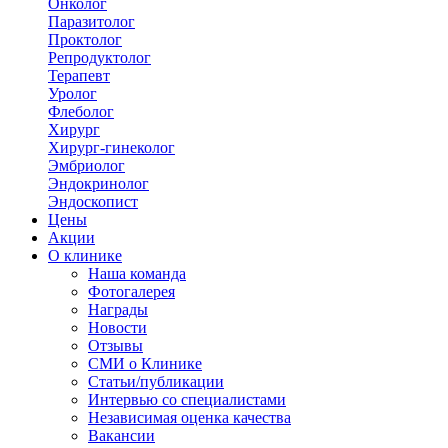
Онколог
Паразитолог
Проктолог
Репродуктолог
Терапевт
Уролог
Флеболог
Хирург
Хирург-гинеколог
Эмбриолог
Эндокринолог
Эндоскопист
Цены
Акции
О клинике
Наша команда
Фотогалерея
Награды
Новости
Отзывы
СМИ о Клинике
Статьи/публикации
Интервью со специалистами
Независимая оценка качества
Вакансии