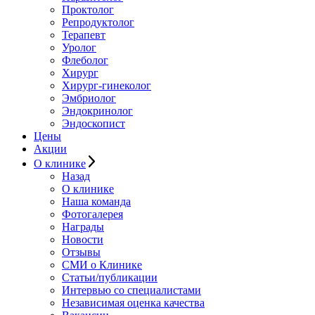
Проктолог
Репродуктолог
Терапевт
Уролог
Флеболог
Хирург
Хирург-гинеколог
Эмбриолог
Эндокринолог
Эндоскопист
Цены
Акции
О клинике
Назад
О клинике
Наша команда
Фотогалерея
Награды
Новости
Отзывы
СМИ о Клинике
Статьи/публикации
Интервью со специалистами
Независимая оценка качества