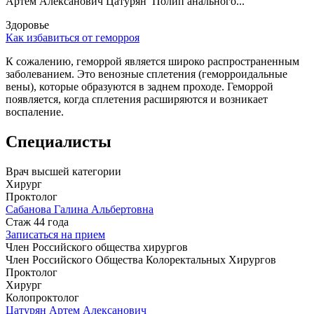
Артём Алексанович Цатурян Полип анального...
Здоровье
Как избавиться от геморроя
К сожалению, геморрой является широко распространенным
заболеванием. Это венозные сплетения (геморроидальные
вены), которые образуются в заднем проходе. Геморрой
появляется, когда сплетения расширяются и возникает
воспаление.
Специалисты
Врач высшей категории
Хирург
Проктолог
Сабанова Галина Альбертовна
Стаж 44 года
Записаться на прием
Член Российского общества хирургов
Член Российского Общества Колоректальных Хирургов
Проктолог
Хирург
Колопроктолог
Цатурян Артем Алексанович