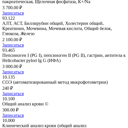
пакреатическая, Щелочная фосфатаза, К+/Na
3 700.00 ₽
Записаться
93.122
АЛТ, АСТ, Биллирубин общий, Холестерин общий,
Креатинин, Мочевина, Мочевая кислота, Общий белок,
Глюкоза, Железо
2 100.00 ₽
Записаться
93.465
Пепсиноген I (PG I), пепсиноген II (PG II), гастрин, антитела к
Helicobacter pylori Ig G (ИФА)
3 000.00 ₽
Записаться
10.135
СОЭ (автоматизированный метод микрофотометрии)
240 ₽
Записаться
10.100
Общий анализ крови ©
300.00 ₽
Записаться
10.000
Клинический анализ крови (общий анализ