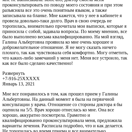
проконсультировать по поводу моего состояния и при этом
разъясняла все это очень понятным языком, а также
записывала на бланке. Мне кажется, что у нее в кабинете я
провела довольно-таки долго. Врач в свою очередь не
торопилась, внимательно прочитала мои выписки, которые я
приносила с собой, задавала вопросы. По моему мнению, все
было выполнено весьма квалифицированно. На мой взгляд,
Галина Альбертовна проявила ко мне очень хорошее и
доброжелательное отношение. Я не могу сказать ничего
плохого, так как чувствовала себя комфортно. Могу отметить,
что каких-либо замечаний у меня нет. Меня все устроило, так
как все было сделано качественно!
Развернуть
+7-916-25XXXXX
Январь 13, 2021
Мне все понравилось в том, как прошел прием у Галины
Альбертовны. На данный момент я была на первичной
консультации у врача. Отношение со стороны доктора я бы
оценила на 5/5. Врач хорошо отнеслась ко мне. Она все
хорошо, аккуратно посмотрела. Грамотно и
квалифицированно проконсультировала меня, предложила
варианты лечения. Расписала подробно,
что и как делается.
Не торопилась во время приема и все внимательно