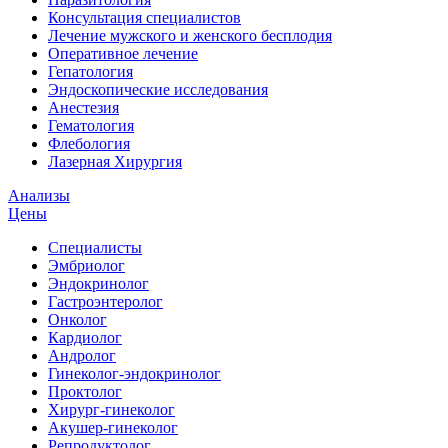
Консультация специалистов
Лечение мужского и женского бесплодия
Оперативное лечение
Гепатология
Эндоскопические исследования
Анестезия
Гематология
Флебология
Лазерная Хирургия
Анализы
Цены
Специалисты
Эмбриолог
Эндокринолог
Гастроэнтеролог
Онколог
Кардиолог
Андролог
Гинеколог-эндокринолог
Проктолог
Хирург-гинеколог
Акушер-гинеколог
Репродуктолог