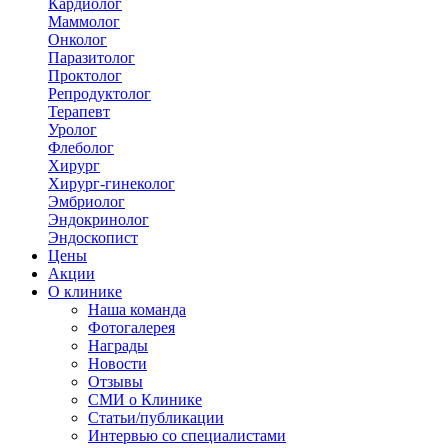
Кардиолог
Маммолог
Онколог
Паразитолог
Проктолог
Репродуктолог
Терапевт
Уролог
Флеболог
Хирург
Хирург-гинеколог
Эмбриолог
Эндокринолог
Эндоскопист
Цены
Акции
О клинике
Наша команда
Фотогалерея
Награды
Новости
Отзывы
СМИ о Клинике
Статьи/публикации
Интервью со специалистами