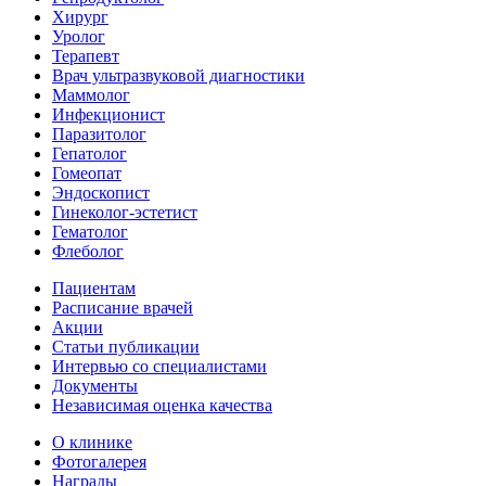
Хирург
Уролог
Терапевт
Врач ультразвуковой диагностики
Маммолог
Инфекционист
Паразитолог
Гепатолог
Гомеопат
Эндоскопист
Гинеколог-эстетист
Гематолог
Флеболог
Пациентам
Расписание врачей
Акции
Статьи публикации
Интервью со специалистами
Документы
Независимая оценка качества
О клинике
Фотогалерея
Награды