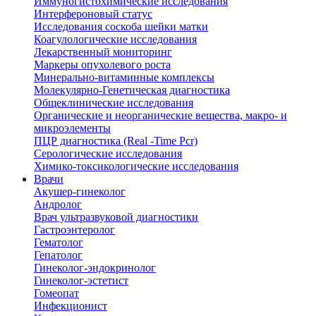
Иммуногистохимические исследования
Интерфероновый статус
Исследования соскоба шейки матки
Коагулологические исследования
Лекарственный мониторинг
Маркеры опухолевого роста
Минерально-витаминные комплексы
Молекулярно-Генетическая диагностика
Общеклинические исследования
Органические и неорганические вещества, макро- и
микроэлементы
ПЦР диагностика (Real -Time Pcr)
Серологические исследования
Химико-токсикологические исследования
Врачи
Акушер-гинеколог
Андролог
Врач ультразвуковой диагностики
Гастроэнтеролог
Гематолог
Гепатолог
Гинеколог-эндокринолог
Гинеколог-эстетист
Гомеопат
Инфекционист