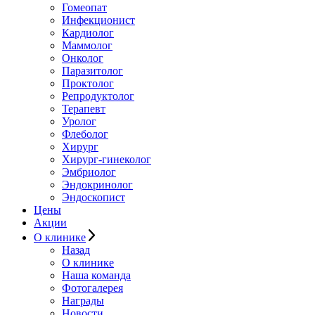
Гомеопат
Инфекционист
Кардиолог
Маммолог
Онколог
Паразитолог
Проктолог
Репродуктолог
Терапевт
Уролог
Флеболог
Хирург
Хирург-гинеколог
Эмбриолог
Эндокринолог
Эндоскопист
Цены
Акции
О клинике
Назад
О клинике
Наша команда
Фотогалерея
Награды
Новости