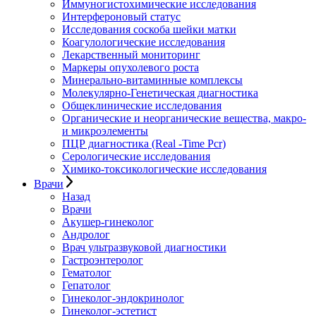
Иммуногистохимические исследования
Интерфероновый статус
Исследования соскоба шейки матки
Коагулологические исследования
Лекарственный мониторинг
Маркеры опухолевого роста
Минерально-витаминные комплексы
Молекулярно-Генетическая диагностика
Общеклинические исследования
Органические и неорганические вещества, макро-
и микроэлементы
ПЦР диагностика (Real -Time Pcr)
Серологические исследования
Химико-токсикологические исследования
Врачи
Назад
Врачи
Акушер-гинеколог
Андролог
Врач ультразвуковой диагностики
Гастроэнтеролог
Гематолог
Гепатолог
Гинеколог-эндокринолог
Гинеколог-эстетист