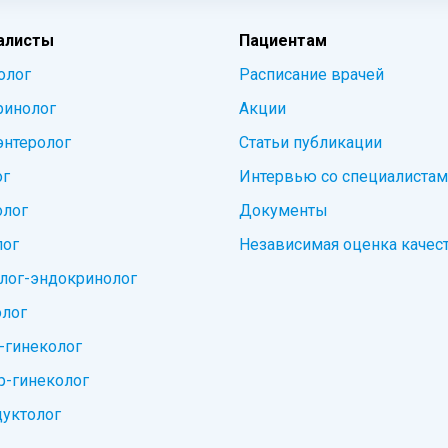
алисты
Пациентам
олог
Расписание врачей
ринолог
Акции
энтеролог
Статьи публикации
ог
Интервью со специалиста
олог
Документы
лог
Независимая оценка качес
лог-эндокринолог
лог
-гинеколог
-гинеколог
уктолог