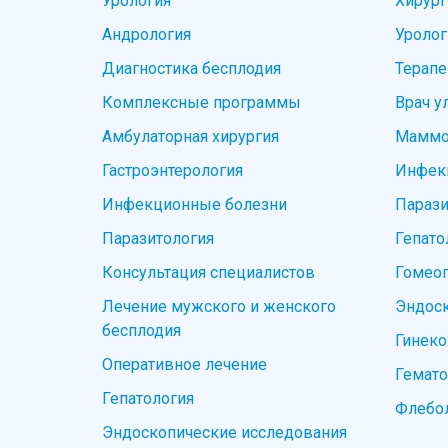
Урология
Хирург
Андрология
Уролог
Диагностика бесплодия
Терапе
Комплексные программы
Врач у
Амбулаторная хирургия
Маммо
Гастроэнтерология
Инфек
Инфекционные болезни
Парази
Паразитология
Гепато
Консультация специалистов
Гомеоп
Лечение мужского и женского
Эндоск
бесплодия
Гинеко
Оперативное лечение
Гемато
Гепатология
Флебо
Эндоскопические исследования