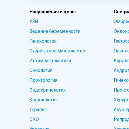
Направления и цены
Специ
УЗИ
Эмбри
Ведение беременности
Эндок
Гинекология
Гастро
Суррогатное материнство
Онкол
Интимная пластика
Карди
Онкология
Андро
Проктология
Гинеко
Эндокринология
Прокто
Кардиология
Хирург
Терапия
Акушер
ЭКО
Репрод