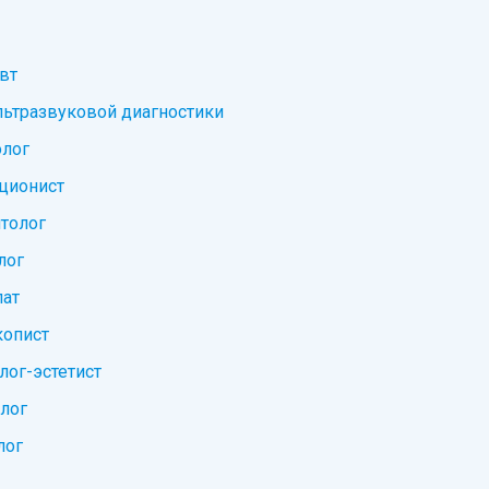
вт
льтразвуковой диагностики
лог
ционист
толог
лог
ат
опист
лог-эстетист
лог
лог