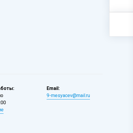
аботы:
Email:
но
9-mesyacev@mail.ru
:00
ие