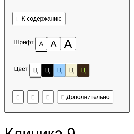
К содержанию
А
Шрифт
А
А
Цвет
Ц
Ц
Ц
Ц
Ц
Дополнительно
Клиника 9