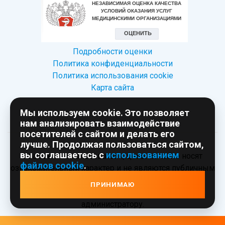
Подробности оценки
Политика конфиденциальности
Политика использования сookie
Карта сайта
Мы используем cookie. Это позволяет
нам анализировать взаимодействие
посетителей с сайтом и делать его
лучше. Продолжая пользоваться сайтом,
вы соглашаетесь с
использованием
Уважаемые пользователи, цены на сайте носят
файлов cookie
.
ознакомительный характер и не являются публичным
предложением!
ПРИНИМАЮ
Просим уточнять цены при обращении к
администратору.