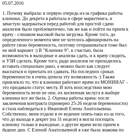
05.07.2016
1. Почему выбрала: в первую очередь из-за графика работы
клиники. До декрета я работала в сфере маркетинга, и
зачастую задержаться перед работой для простой сдачи
анализов было проблематично, так же как и пойти на прием к
врачу - слишком высокой была загрузка. Кроме того, до
определенного момента мне не хотелось афишировать на
работе свою
беременность, поэтому отпрашиваться тоже был
не мой вариант :) В "Клинике 9", к счастью, была
возможность в выходные и анализы сдать, и к врачу сходить,
и УЗИ сделать. Кроме того, ради анализов не приходилось
вставать специально рано, а можно было как следует
выспаться и приехать их сдавать. На последних сроках
беременности я очень ценила эту возможность :) Также
привлекло то, что в клиники работают врачи из МОНИИАГ -
это придавало статус месту. И хоть впоследствии мою
беременность вели не они, их косвенная заслуга в выборе
клиники все же была. 2. Оценка работы врача: после
заключения контракта (примерно 25-26 неделя беременности)
я стала наблюдаться у Ивановой Елены Анатольевны.
Собственно, меня отдали в ее ведение опять-таки из-за того,
что до выхода в декрет (на 31 неделе) я могла посещать
клинику только в выходные, а другие врачи вели прием в
будние дни. С Еленой Анатольевной я уже была знакома по