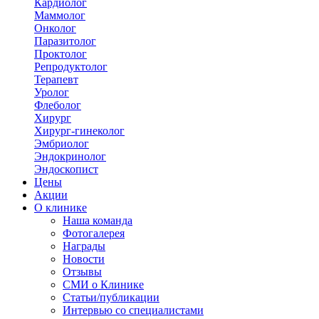
Кардиолог
Маммолог
Онколог
Паразитолог
Проктолог
Репродуктолог
Терапевт
Уролог
Флеболог
Хирург
Хирург-гинеколог
Эмбриолог
Эндокринолог
Эндоскопист
Цены
Акции
О клинике
Наша команда
Фотогалерея
Награды
Новости
Отзывы
СМИ о Клинике
Статьи/публикации
Интервью со специалистами