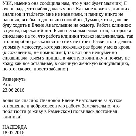
УЗИ, именно она сообщила нам, что у нас будет мальчик) Я
очень рада, что наблюдалась у нее. Как мне кажется, лишних
анализов и таблеток мне не назначали, и панику никто не
нагонял, все было довольно спокойно. Думаю, что и дальше
буду ходить к Елене Анатольевне на осмотр. Работа клиники:
в целом, нареканий нет. Было несколько моментов, которые я
списываю на то, что работа клиники только налаживалась, так
что подробно рассказывать о них не стоит. Разве что отдельно
упомяну медсестру, которая несколько раз брала у меня кровь
(к сожалению, не помню имя), так вот она недоуменно
спрашивала, зачем я пришла в частную клинику и почему не
хожу, как все остальные, в обычную женскую консультацию,
но это, скорее, просто забавно:)
Развернуть
Анна
23.06.2016
Большое спасибо Ивановой Елене Анатольевне за чуткое
отношение и добросовестную работу. Замечательно, что
поблизости (я живу в Раменском) появилась достойная
клиника!
НАДЕЖДА
18.05.2016