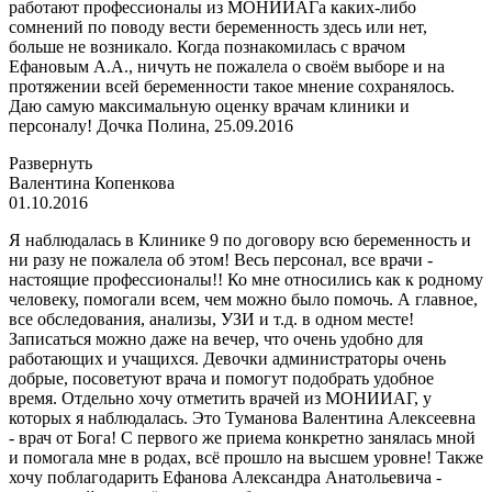
работают профессионалы из МОНИИАГа каких-либо
сомнений по поводу вести беременность здесь или нет,
больше не возникало. Когда познакомилась с врачом
Ефановым А.А., ничуть не пожалела
о своём выборе и на
протяжении всей беременности такое мнение сохранялось.
Даю самую максимальную оценку врачам клиники и
персоналу! Дочка Полина, 25.09.2016
Развернуть
Валентина Копенкова
01.10.2016
Я наблюдалась в Клинике 9 по договору всю беременность и
ни разу не пожалела об этом! Весь персонал, все врачи -
настоящие профессионалы!! Ко мне относились как к родному
человеку, помогали всем, чем можно было помочь. А главное,
все обследования, анализы, УЗИ и т.д. в одном месте!
Записаться можно даже на вечер, что очень удобно для
работающих и
учащихся. Девочки администраторы очень
добрые, посоветуют врача и помогут подобрать удобное
время. Отдельно хочу отметить врачей из МОНИИАГ, у
которых я наблюдалась. Это Туманова Валентина Алексеевна
- врач от Бога! С первого же приема конкретно занялась мной
и помогала мне в родах, всё прошло на высшем уровне! Также
хочу поблагодарить Ефанова Александра Анатольевича -