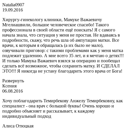
Natalia0907
19.09.2016
Хирургу-гинекологу клиники, Мамуке Важаевичу
Мгелиашвили, большое человеческое спасибо! Такого
профессионала в своей области ещё поискать! Я с самого
начала знала, что ситуация у меня не простая. Не вдаваясь в
подробности, скажу, что речь шла об ампутации матки. Все
врачи, к которым я обращалась (а их было не мало),
озвучивали приговор: с
такими проблемами как у меня матка
подлежит удалению. А мне всего 35 лет, и я мечтаю о детях!!!
И только Мамука Важаевич взялся за операцию и пообещал
сделать всё возможное, чтобы сохранить матку. И СДЕЛАЛ
ЭТО!!! Я никогда не устану благодарить этого врача от Бога!
Развернуть
Ксения
06.08.2016
Хочу поблагодарить Темирбекову Анжелу Темирбековну, как
специалист - она врач с большой буквы! Очень хорошо и
подробно объясняет и рассказывает, к каждому
индивидуальный подход
Алиса Отюцкая