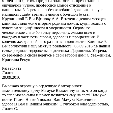
момента открытия. Придя на знакомство - презентацию
ощущалось чуткое, профессиональное отношение к
пациентам. Забеременев я без колебаний доверила нашу с
малышом судьбу врачам и людям с большой буквы -
Кручининой Е.В и Ефанову А.А. В
течение девяти месяцев
клиника стала моим вторым родным домом, куда я ходила с
чувством защищённости и уверенности. Огромное
человеческое спасибо всему персоналу. Желаю всем и
каждому в частности любви, здоровья и процветания. И
конечно же, дальнейшего развития и долголетия Клинике 9.
Вы воплотили нашу мечту в реальность : 06.09.2016 г.в нашей
семье родилась здоровенькая доченька -Дариночка. Уверена,
со временем я снова вернусь в свой второй дом! С Уважением,
Кристина Рекун
Развернуть
Лилия
29.09.2016
Выражаю огромную сердечную благодарность
замечательному врачу Мамуке Важаевичу за то, что он когда-
то спас моего сына и помог появиться ему на свет! Нам уже
почти 11 лет. Низкий поклон Вам Мамука Важаевич и
здоровья Вам и Вашим близким. С глубокой благодарностью,
Лилия С.