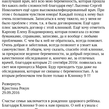
наилучший врач, вёл всю мою беременность, которая прошла
без каких-либо сложностей благодаря ему! Лысенко Сергей
Николаевич ещё один высококвалифицированный врач. При
этом с большим чувством юмора! Каждый поход к нему был
очень позитивным. Записаться к нему тяжело, но у меня не
было проблем с этим, т.к. я была договорником. Ещё один
плюс заключать договор с этой клиникой. Ещё хочу отметить
Карпову Елену Владимировну, которая помогала со всеми
бумажками, справками, записями, да и вообще с любыми
проблемами. С чем бы к ней не обратилась, всегда поможет.
Очень добрая и заботливая, всегда позвонит и узнает как
самочувствие. В общем, хочу сказать, спасибо этой клинике,
за прекрасное ведение беременности, за добрый персонал, за
качественное обследование и, конечно же, за отличных
врачей, благодаря которым 21 сентября 2016г. появилась на
свет моя принцесса Мария. Буду приходить туда даже на
обследования, которые не связаны с беременностью. А за
вторым ребеночком тем более только в Клинику 9 !!!
Развернуть
Кристина Рекун
29.09.2016
Счастье семьи заключается в рождении здорового ребёнка.
Благодаря Клинике 9 оно к нам пришло. О ней я узнала с