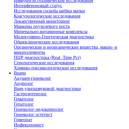
Иммуногистохимические исследования
Интерфероновый статус
Исследования соскоба шейки матки
Коагулологические исследования
Лекарственный мониторинг
Маркеры опухолевого роста
Минерально-витаминные комплексы
Молекулярно-Генетическая диагностика
Общеклинические исследования
Органические и неорганические вещества, макро- и
микроэлементы
ПЦР диагностика (Real -Time Pcr)
Серологические исследования
Химико-токсикологические исследования
Врачи
Акушер-гинеколог
Андролог
Врач ультразвуковой диагностики
Гастроэнтеролог
Гематолог
Гепатолог
Гинеколог-эндокринолог
Гинеколог-эстетист
Гомеопат
Инфекционист