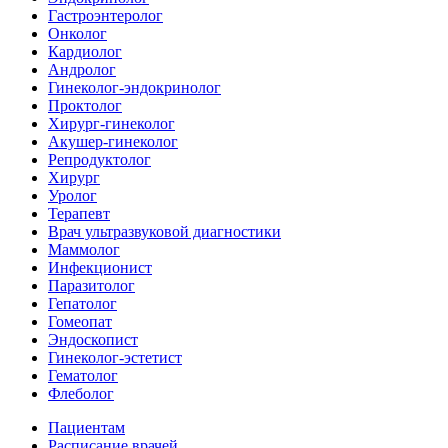
Гастроэнтеролог
Онколог
Кардиолог
Андролог
Гинеколог-эндокринолог
Проктолог
Хирург-гинеколог
Акушер-гинеколог
Репродуктолог
Хирург
Уролог
Терапевт
Врач ультразвуковой диагностики
Маммолог
Инфекционист
Паразитолог
Гепатолог
Гомеопат
Эндоскопист
Гинеколог-эстетист
Гематолог
Флеболог
Пациентам
Расписание врачей