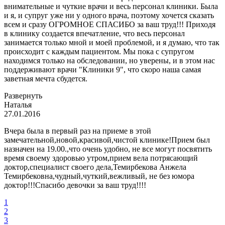
внимательные и чуткие врачи и весь персонал клиники. Была
и я, и супруг уже ни у одного врача, поэтому хочется сказать
всем и сразу ОГРОМНОЕ СПАСИБО за ваш труд!!! Приходя
в клинику создается впечатление, что весь персонал
занимается только мной и моей проблемой, и я думаю, что так
происходит
с каждым пациентом. Мы пока с супругом
находимся только на обследовании, но уверены, и в этом нас
поддерживают врачи "Клиники 9", что скоро наша самая
заветная мечта сбудется.
Развернуть
Наталья
27.01.2016
Вчера была в первый раз на приеме в этой
замечательной,новой,красивой,чистой клинике!Прием был
назначен на 19.00.,что очень удобно, не все могут посвятить
время своему здоровью утром,прием вела потрясающий
доктор,специалист своего дела,Темирбекова Анжела
Темирбековна,чудный,чуткий,вежливый, не без юмора
доктор!!!Спасибо девочки за ваш труд!!!!
1
2
3