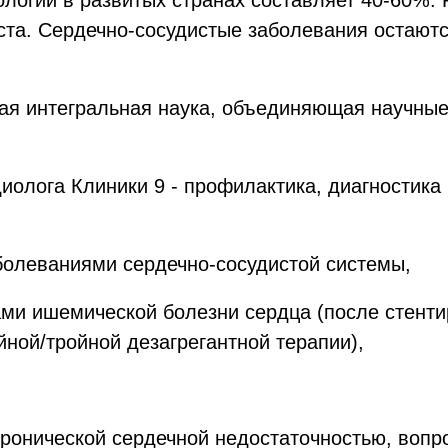
ологии в развитых странах составляет 40-60%.
ста. Сердечно-сосудистые заболевания остают
я интегральная наука, объединяющая научные 
иолога Клиники 9 - профилактика, диагностика
болеваниями сердечно-сосудистой системы,
ми ишемической болезни сердца (после стенти
ной/тройной дезагрегантной терапии),
хронической сердечной недостаточностью, вопр