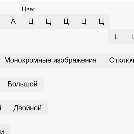
Цвет
А
Ц
Ц
Ц
Ц
Ц
Монохромные изображения
Отключ
Большой
й
Двойной
ми