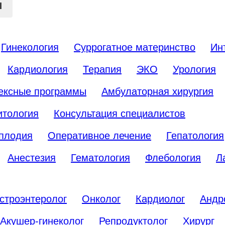
ы
Гинекология
Суррогатное материнство
Ин
Кардиология
Терапия
ЭКО
Урология
ексные программы
Амбулаторная хирургия
итология
Консультация специалистов
сплодия
Оперативное лечение
Гепатология
Анестезия
Гематология
Флебология
Л
строэнтеролог
Онколог
Кардиолог
Андр
Акушер-гинеколог
Репродуктолог
Хирург