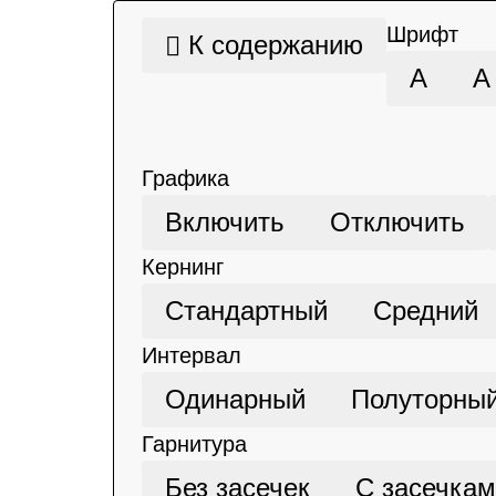
Шрифт
К содержанию
А
А
Графика
Включить
Отключить
Кернинг
Стандартный
Средний
Интервал
Одинарный
Полуторны
Гарнитура
Без засечек
С засечка