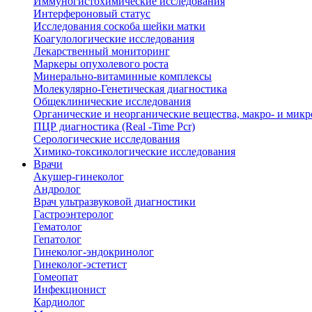
Иммуногистохимические исследования
Интерфероновый статус
Исследования соскоба шейки матки
Коагулологические исследования
Лекарственный мониторинг
Маркеры опухолевого роста
Минерально-витаминные комплексы
Молекулярно-Генетическая диагностика
Общеклинические исследования
Органические и неорганические вещества, макро- и мик
ПЦР диагностика (Real -Time Pcr)
Серологические исследования
Химико-токсикологические исследования
Врачи
Акушер-гинеколог
Андролог
Врач ультразвуковой диагностики
Гастроэнтеролог
Гематолог
Гепатолог
Гинеколог-эндокринолог
Гинеколог-эстетист
Гомеопат
Инфекционист
Кардиолог