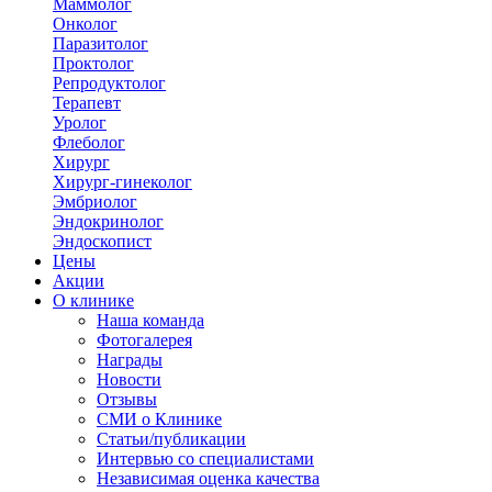
Маммолог
Онколог
Паразитолог
Проктолог
Репродуктолог
Терапевт
Уролог
Флеболог
Хирург
Хирург-гинеколог
Эмбриолог
Эндокринолог
Эндоскопист
Цены
Акции
О клинике
Наша команда
Фотогалерея
Награды
Новости
Отзывы
СМИ о Клинике
Статьи/публикации
Интервью со специалистами
Независимая оценка качества