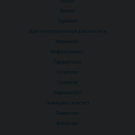
Хирург
Уролог
Терапевт
Врач ультразвуковой диагностики
Маммолог
Инфекционист
Паразитолог
Гепатолог
Гомеопат
Эндоскопист
Гинеколог-эстетист
Гематолог
Флеболог