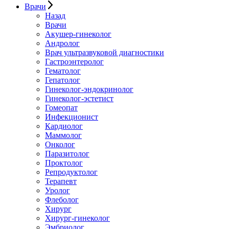
Врачи
Назад
Врачи
Акушер-гинеколог
Андролог
Врач ультразвуковой диагностики
Гастроэнтеролог
Гематолог
Гепатолог
Гинеколог-эндокринолог
Гинеколог-эстетист
Гомеопат
Инфекционист
Кардиолог
Маммолог
Онколог
Паразитолог
Проктолог
Репродуктолог
Терапевт
Уролог
Флеболог
Хирург
Хирург-гинеколог
Эмбриолог