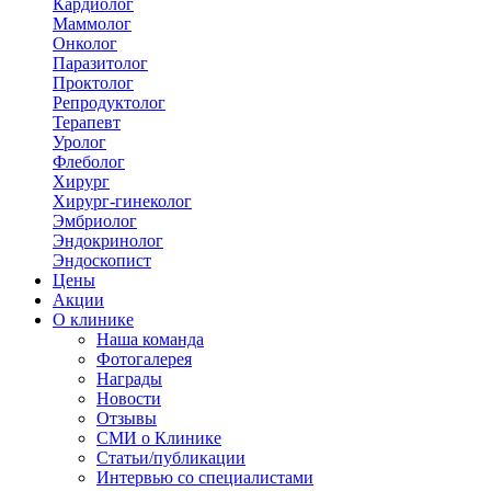
Кардиолог
Маммолог
Онколог
Паразитолог
Проктолог
Репродуктолог
Терапевт
Уролог
Флеболог
Хирург
Хирург-гинеколог
Эмбриолог
Эндокринолог
Эндоскопист
Цены
Акции
О клинике
Наша команда
Фотогалерея
Награды
Новости
Отзывы
СМИ о Клинике
Статьи/публикации
Интервью со специалистами