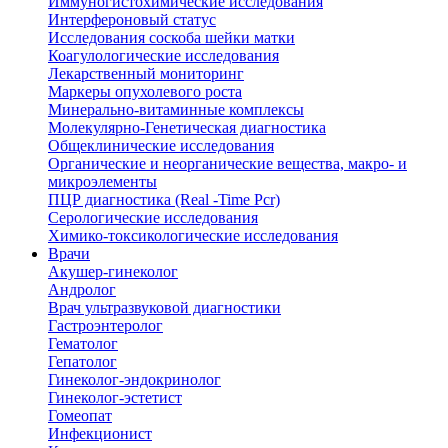
Иммуногистохимические исследования
Интерфероновый статус
Исследования соскоба шейки матки
Коагулологические исследования
Лекарственный мониторинг
Маркеры опухолевого роста
Минерально-витаминные комплексы
Молекулярно-Генетическая диагностика
Общеклинические исследования
Органические и неорганические вещества, макро- и
микроэлементы
ПЦР диагностика (Real -Time Pcr)
Серологические исследования
Химико-токсикологические исследования
Врачи
Акушер-гинеколог
Андролог
Врач ультразвуковой диагностики
Гастроэнтеролог
Гематолог
Гепатолог
Гинеколог-эндокринолог
Гинеколог-эстетист
Гомеопат
Инфекционист