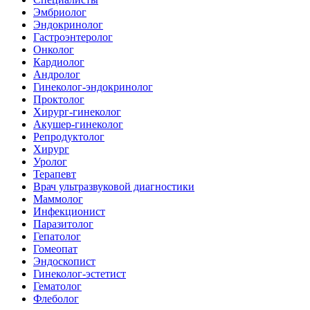
Эмбриолог
Эндокринолог
Гастроэнтеролог
Онколог
Кардиолог
Андролог
Гинеколог-эндокринолог
Проктолог
Хирург-гинеколог
Акушер-гинеколог
Репродуктолог
Хирург
Уролог
Терапевт
Врач ультразвуковой диагностики
Маммолог
Инфекционист
Паразитолог
Гепатолог
Гомеопат
Эндоскопист
Гинеколог-эстетист
Гематолог
Флеболог