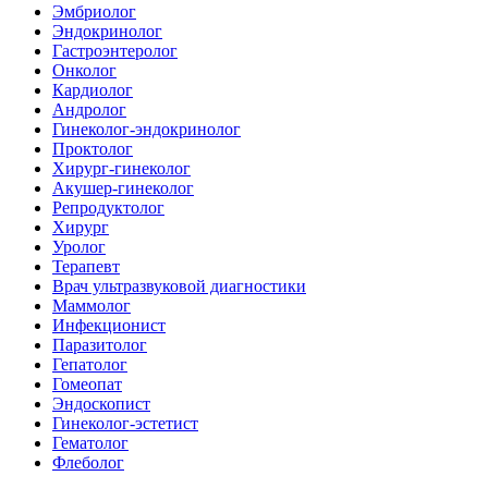
Эмбриолог
Эндокринолог
Гастроэнтеролог
Онколог
Кардиолог
Андролог
Гинеколог-эндокринолог
Проктолог
Хирург-гинеколог
Акушер-гинеколог
Репродуктолог
Хирург
Уролог
Терапевт
Врач ультразвуковой диагностики
Маммолог
Инфекционист
Паразитолог
Гепатолог
Гомеопат
Эндоскопист
Гинеколог-эстетист
Гематолог
Флеболог