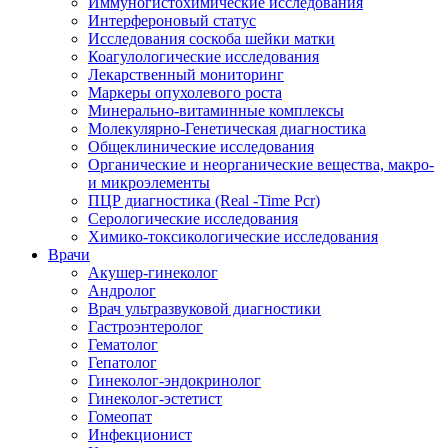
Иммуногистохимические исследования
Интерфероновый статус
Исследования соскоба шейки матки
Коагулологические исследования
Лекарственный мониторинг
Маркеры опухолевого роста
Минерально-витаминные комплексы
Молекулярно-Генетическая диагностика
Общеклинические исследования
Органические и неорганические вещества, макро-
и микроэлементы
ПЦР диагностика (Real -Time Pcr)
Серологические исследования
Химико-токсикологические исследования
Врачи
Акушер-гинеколог
Андролог
Врач ультразвуковой диагностики
Гастроэнтеролог
Гематолог
Гепатолог
Гинеколог-эндокринолог
Гинеколог-эстетист
Гомеопат
Инфекционист