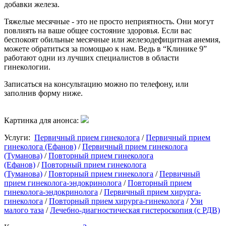
добавки железа.
Тяжелые месячные - это не просто неприятность. Они могут
повлиять на ваше общее состояние здоровья. Если вас
беспокоят обильные месячные или железодефицитная анемия,
можете обратиться за помощью к нам. Ведь в “Клинике 9”
работают одни из лучших специалистов в области
гинекологии.
Записаться на консультацию можно по телефону, или
заполнив форму ниже.
Картинка для анонса:
Услуги:
Первичный прием гинеколога
/
Первичный прием
гинеколога (Ефанов)
/
Первичный прием гинеколога
(Туманова)
/
Повторный прием гинеколога
(Ефанов)
/
Повторный прием гинеколога
(Туманова)
/
Повторный прием гинеколога
/
Первичный
прием гинеколога-эндокринолога
/
Повторный прием
гинеколога-эндокринолога
/
Первичный прием хирурга-
гинеколога
/
Повторный прием хирурга-гинеколога
/
Узи
малого таза
/
Лечебно-диагностическая гистероскопия (с РДВ)