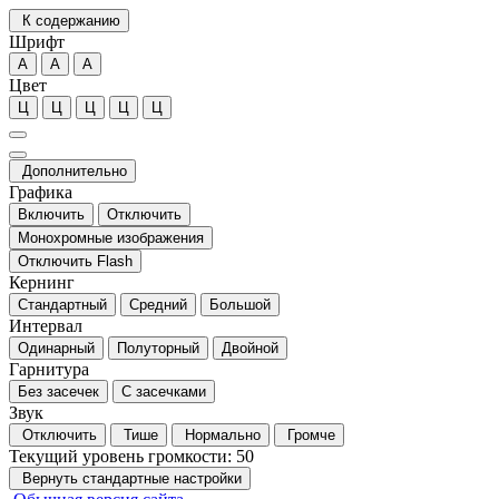
К содержанию
Шрифт
А
А
А
Цвет
Ц
Ц
Ц
Ц
Ц
Дополнительно
Графика
Включить
Отключить
Монохромные изображения
Отключить Flash
Кернинг
Стандартный
Средний
Большой
Интервал
Одинарный
Полуторный
Двойной
Гарнитура
Без засечек
С засечками
Звук
Отключить
Тише
Нормально
Громче
Текущий уровень громкости:
50
Вернуть стандартные настройки