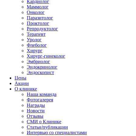
Кардиолог
Маммолог
Онколог
Паразитолог
Проктолог
Репродуктолог
Терапевт
Уролог
Флеболог
Хирург
Хирург-гинеколог
Эмбриолог
Эндокринолог
Эндоскопист
Цены
Акции
О клинике
Наша команда
Фотогалерея
Награды
Новости
Отзывы
СМИ о Клинике
Статьи/публикации
Интервью со специалистами