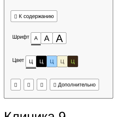
К содержанию
А
Шрифт
А
А
Цвет
Ц
Ц
Ц
Ц
Ц
Дополнительно
Клиника 9